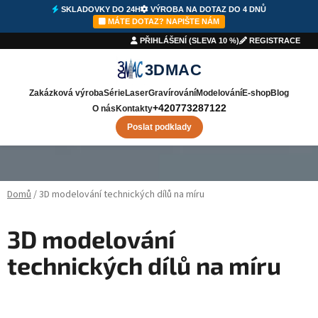
SKLADOVKY DO 24H
VÝROBA NA DOTAZ DO 4 DNŮ
⚡
SKLADOVKY DO 24H
🛠️
VÝROBA
DO 4 DNŮ
✉️
NAPIŠTE NÁM
MÁTE DOTAZ? NAPIŠTE NÁM
PŘIHLÁŠENÍ (SLEVA 10 %)
REGISTRACE
3DMAC
Zakázková výroba
Série
Laser
Gravírování
Modelování
E-shop
Blog
+420773287122
O nás
Kontakty
Poslat podklady
Přejít na obsah
Domů
/
3D modelování technických dílů na míru
3D modelování
technických dílů na míru