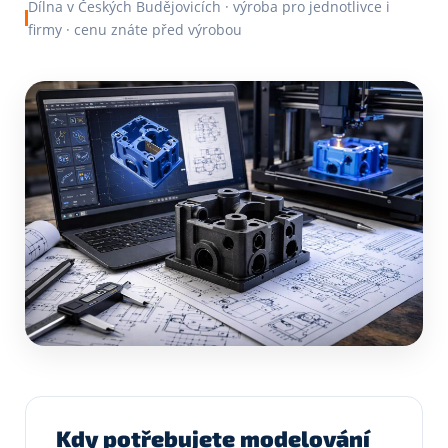
Dílna v Českých Budějovicích · výroba pro jednotlivce i
firmy · cenu znáte před výrobou
Kdy potřebujete modelování