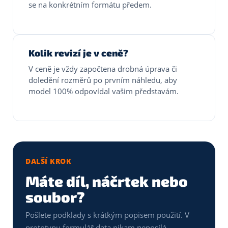
se na konkrétním formátu předem.
Kolik revizí je v ceně?
V ceně je vždy započtena drobná úprava či
doledění rozměrů po prvním náhledu, aby
model 100% odpovídal vašim představám.
DALŠÍ KROK
Máte díl, náčrtek nebo
soubor?
Pošlete podklady s krátkým popisem použití. V
prototypu formulář data nikam neposílá.