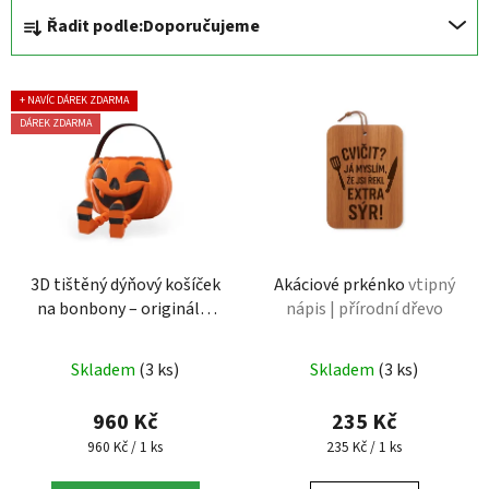
Řazení produktů
Řadit podle:
Doporučujeme
Výpis produktů
+ NAVÍC DÁREK ZDARMA
DÁREK ZDARMA
3D tištěný dýňový košíček
Akáciové prkénko
vtipný
na bonbony – originální
nápis | přírodní dřevo
doplněk na Halloween
halloween dekorace | 3D
Skladem
(3 ks)
Skladem
(3 ks)
tisk
960 Kč
235 Kč
Měrná cena:
Měrná cena:
960 Kč / 1 ks
235 Kč / 1 ks