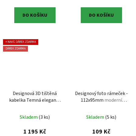
DO KOŠÍKU
DO KOŠÍKU
+ NAVÍC DÁREK ZDARMA
DÁREK ZDARMA
Designová 3D tištěná
Designový foto rámeček -
kabelka Temná elegance
112x95mm
moderní
– Originální geometrický
design | 3D tisk
doplněk
Designová 3D
Skladem
(3 ks)
Skladem
(5 ks)
tištěná kabelka Temná
elegance – Originální
1 195 Kč
109 Kč
geometrický doplněk