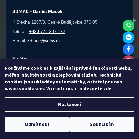
3DMAC – Daniel Macek
K.Štěcha 1207/8, České Budějovice 370 05
Telefon:
+420 773 287 122
E-mail:
3dmac@volny.cz
Služby
P
oužíváme cookies k zajištění správné funkčnosti webu,
3D tisk
·
Sériová výroba
·
Laserové řezání
·
Gravírování
·
měření návštěvnosti a zlepšování služeb. Technické
3D modelování
cookies jsou ukládány automaticky, ostatní pouze s
vaším souhlasem. Více informací naleznete zde.
Rychlá výroba & Garance
Nastavení
Zakázková výroba pro firmy i jednotlivce v Českých
Sleva
10 %
na 1. nákup 🎁
Budějovicích. Návrh a kalkulaci ceny provádíme vždy
zdarma ještě před zahájením výroby.
CHCI SLEVU
Odmítnout
Souhlasím
×