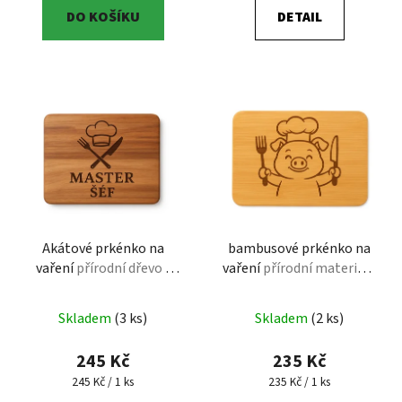
DO KOŠÍKU
DETAIL
Akátové prkénko na
bambusové prkénko na
vaření
přírodní dřevo |
vaření
přírodní materiál |
kuchyně
kuchyně
Skladem
(3 ks)
Skladem
(2 ks)
245 Kč
235 Kč
Měrná cena:
Měrná cena:
245 Kč / 1 ks
235 Kč / 1 ks