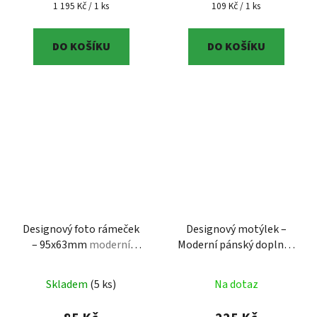
Měrná cena:
Měrná cena:
1 195 Kč / 1 ks
109 Kč / 1 ks
DO KOŠÍKU
DO KOŠÍKU
Designový foto rámeček
Designový motýlek –
– 95x63mm
moderní
Moderní pánský doplněk
design | 3D tisk
s texturou
Designový
motýlek – Moderní
Skladem
(5 ks)
Na dotaz
pánský doplněk s
texturou | 3D tisk