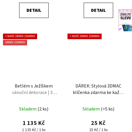
DETAIL
DETAIL
+ NAVÍC DÁREK ZDARMA
+ NAVÍC DÁREK ZDARMA
DÁREK ZDARMA
Betlém s Ježíškem
DÁREK: Stylová 3DMAC
vánoční dekorace | 3D
klíčenka zdarma ke každé
tisk
objednávce nad 500 Kč
DÁREK: Stylová 3DMAC
Skladem
(2 ks)
Skladem
(>5 ks)
klíčenka zdarma ke každé
objednávce nad 500 Kč
1 135 Kč
25 Kč
Měrná cena:
Měrná cena:
1 135 Kč / 1 ks
25 Kč / 1 ks