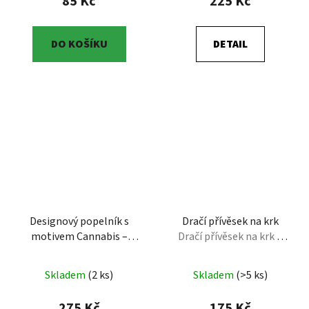
85 Kč
225 Kč
DO KOŠÍKU
DETAIL
Designový popelník s
Dračí přívěsek na krk
motivem Cannabis –
Dračí přívěsek na krk –
Odolná dekorace pro
Mystický fantasy šperk
kuřáky
Designový
(Original 3DMAC)
Skladem
(2 ks)
Skladem
(>5 ks)
popelník s motivem
Cannabis – Odolná
275 Kč
175 Kč