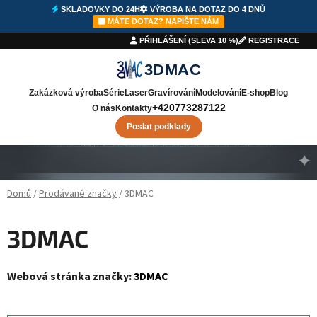
SKLADOVKY DO 24H
VÝROBA NA DOTAZ DO 4 DNŮ
⚡
SKLADOVKY DO 24H
🛠️
VÝROBA
DO 4 DNŮ
✉️
NAPIŠTE NÁM
MÁTE DOTAZ? NAPIŠTE NÁM
PŘIHLÁŠENÍ (SLEVA 10 %)
REGISTRACE
3DMAC
Zakázková výroba
Série
Laser
Gravírování
Modelování
E-shop
Blog
+420773287122
O nás
Kontakty
Poslat podklady
Přejít na obsah
Domů
/
Prodávané značky
/
3DMAC
3DMAC
Webová stránka značky:
3DMAC