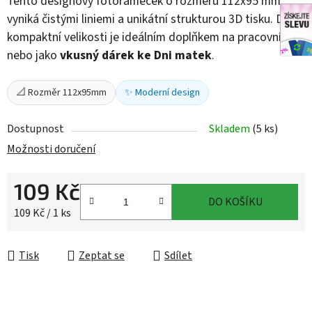
Tento designový fotorámeček o rozměru 112x95 mm
vyniká čistými liniemi a unikátní strukturou 3D tisku. Díky
kompaktní velikosti je ideálním doplňkem na pracovní stůl
nebo jako
vkusný dárek ke Dni matek
.
📐 Rozměr 112x95mm
✨ Moderní design
Dostupnost
Skladem
(5 ks)
Možnosti doručení
109 Kč
DO KOŠÍKU
Měrná cena:
109 Kč / 1 ks
Tisk
Zeptat se
Sdílet