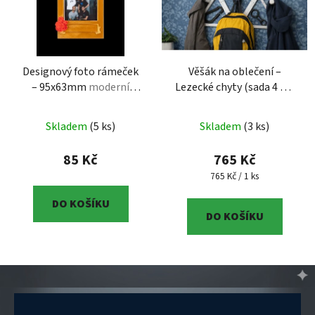
Designový foto rámeček
Věšák na oblečení –
– 95x63mm
moderní
Lezecké chyty (sada 4 ks)
design | 3D tisk
Horolezecký věšák jako
lezecké chyty – originální
Skladem
(5 ks)
Skladem
(3 ks)
dekorace
85 Kč
765 Kč
Měrná cena:
765 Kč / 1 ks
DO KOŠÍKU
DO KOŠÍKU