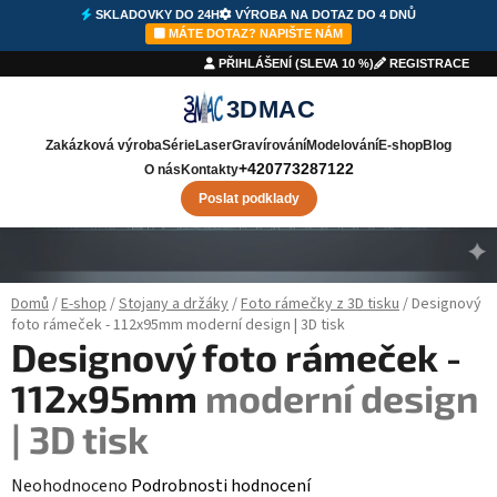
SKLADOVKY DO 24H
VÝROBA NA DOTAZ DO 4 DNŮ
⚡
SKLADOVKY DO 24H
🛠️
VÝROBA
DO 4 DNŮ
✉️
NAPIŠTE NÁM
MÁTE DOTAZ? NAPIŠTE NÁM
PŘIHLÁŠENÍ (SLEVA 10 %)
REGISTRACE
3DMAC
Zakázková výroba
Série
Laser
Gravírování
Modelování
E-shop
Blog
+420773287122
O nás
Kontakty
Poslat podklady
Přejít na obsah
Domů
/
E-shop
/
Stojany a držáky
/
Foto rámečky z 3D tisku
/
Designový
foto rámeček - 112x95mm
moderní design | 3D tisk
Designový foto rámeček -
112x95mm
moderní design
| 3D tisk
Průměrné hodnocení produktu je 0,0 z 5 hvězdiček.
Neohodnoceno
Podrobnosti hodnocení