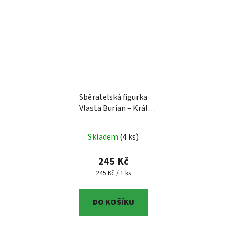
Sběratelská figurka
Vlasta Burian – Král
komiků v detailním
provedení
resinová
Skladem
(4 ks)
figurka k barvení, cca 10
cm
245 Kč
Měrná cena:
245 Kč / 1 ks
DO KOŠÍKU