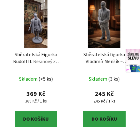
Sběratelská Figurka
Sběratelská figurka
Rudolf II.
Resinový 3D
Vladimír Menšík –
tisk, sběratelská edice
Detailní figurka české
legendy
Sběratelská
Skladem
(>5 ks)
Skladem
(3 ks)
figurka Vladimír Menšík –
Detailní figurka české
369 Kč
245 Kč
legendy
Měrná cena:
Měrná cena:
369 Kč / 1 ks
245 Kč / 1 ks
DO KOŠÍKU
DO KOŠÍKU