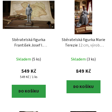
Sběratelská figurka
Sběratelská figurka Marie
František Josef I.
Terezie
12 cm, výroba
sběratelská figurka,
České Budějovice, ABS-
detailní 3D tisk, výška 12
Like resin
Skladem
(5 ks)
Skladem
(3 ks)
cm
549 Kč
849 Kč
Měrná cena:
549 Kč / 1 ks
DO KOŠÍKU
DO KOŠÍKU