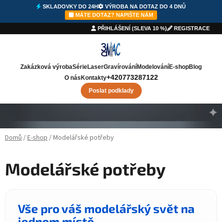
SKLADOVKY DO 24H
VÝROBA NA DOTAZ DO 4 DNŮ
MÁTE DOTAZ? NAPIŠTE NÁM
PŘIHLÁŠENÍ (SLEVA 10 %)
REGISTRACE
Zakázková výroba
Série
Laser
Gravírování
Modelování
E-shop
Blog
+420773287122
O nás
Kontakty
Poslat podklady
Přejít na obsah
Domů
/
E-shop
/
Modelářské potřeby
Modelářské potřeby
Vše pro váš modelářský svět na
jednom místě