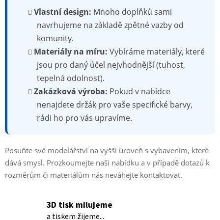
Vlastní design:
Mnoho doplňků sami
navrhujeme na základě zpětné vazby od
komunity.
Materiály na míru:
Vybíráme materiály, které
jsou pro daný účel nejvhodnější (tuhost,
tepelná odolnost).
Zakázková výroba:
Pokud v nabídce
nenajdete držák pro vaše specifické barvy,
rádi ho pro vás upravíme.
Posuňte své modelářství na vyšší úroveň s vybavením, které
dává smysl. Prozkoumejte naši nabídku a v případě dotazů k
rozměrům či materiálům nás neváhejte kontaktovat.
3D tisk milujeme
a tiskem žijeme...