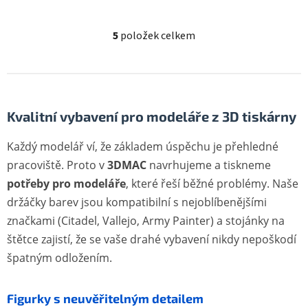
5
položek celkem
Ovládací prvky výpisu
Kvalitní vybavení pro modeláře z 3D tiskárny
Každý modelář ví, že základem úspěchu je přehledné
pracoviště. Proto v
3DMAC
navrhujeme a tiskneme
potřeby pro modeláře
, které řeší běžné problémy. Naše
držáčky barev jsou kompatibilní s nejoblíbenějšími
značkami (Citadel, Vallejo, Army Painter) a stojánky na
štětce zajistí, že se vaše drahé vybavení nikdy nepoškodí
špatným odložením.
Figurky s neuvěřitelným detailem