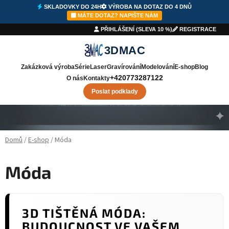
SKLADOVKY DO 24H
VÝROBA NA DOTAZ DO 4 DNŮ
⚡
SKLADOVKY DO 24H
🛠️
VÝROBA
DO 4 DNŮ
✉️
NAPIŠTE NÁM
MÁTE DOTAZ? NAPIŠTE NÁM
PŘIHLÁŠENÍ (SLEVA 10 %)
REGISTRACE
3DMAC
Zakázková výroba
Série
Laser
Gravírování
Modelování
E-shop
Blog
+420773287122
O nás
Kontakty
Poslat podklady
Přejít na obsah
Domů
/
E-shop
/
Móda
Móda
3D TIŠTĚNÁ MÓDA:
BUDOUCNOST VE VAŠEM