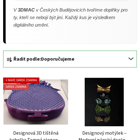
V
3DMAC
v Českých Budějovicích tvoříme doplňky pro
ty, kteří se nebojí být jiní. Každý kus je výsledkem
digitálního umění.
Řazení produktů
Řadit podle:
Doporučujeme
Výpis produktů
+ NAVÍC DÁREK ZDARMA
DÁREK ZDARMA
Designová 3D tištěná
Designový motýlek –