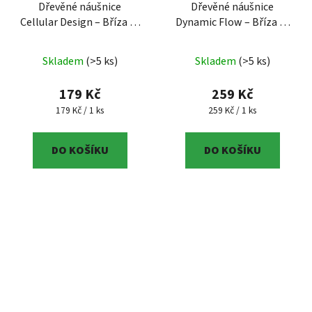
Dřevěné náušnice
Dřevěné náušnice
Cellular Design – Bříza (5
Dynamic Flow – Bříza (6
cm) – Regionální produkt
cm) – Regionální produkt
– regionální produkt,
– 6 cm, moderní
Skladem
(>5 ks)
Skladem
(>5 ks)
březové dřevo, 5 cm,
geometrie, březové
chirurgická ocel
dřevo, regionální výrobek
179 Kč
259 Kč
ČB
Měrná cena:
Měrná cena:
179 Kč / 1 ks
259 Kč / 1 ks
DO KOŠÍKU
DO KOŠÍKU