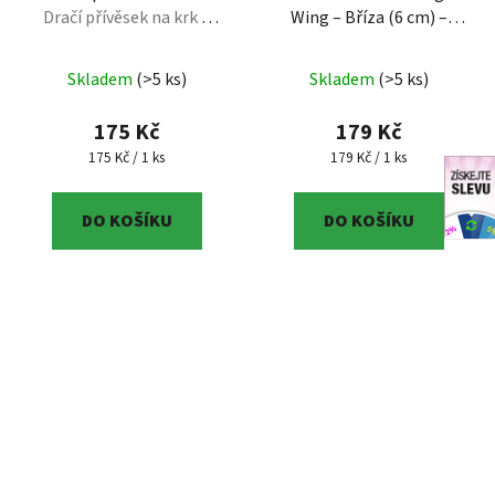
Dračí přívěsek na krk –
Wing – Bříza (6 cm) –
Mystický fantasy šperk
Regionální produkt
– 6
(Original 3DMAC)
cm, březové dřevo,
Skladem
(>5 ks)
Skladem
(>5 ks)
regionální výrobek Jižní
Čechy
175 Kč
179 Kč
Měrná cena:
Měrná cena:
175 Kč / 1 ks
179 Kč / 1 ks
DO KOŠÍKU
DO KOŠÍKU