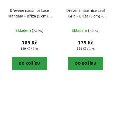
Dřevěné náušnice Lace
Dřevěné náušnice Leaf
Mandala – Bříza (5 cm) –
Grid – Bříza (6 cm) –
Regionální produkt
–
Regionální produkt
–
regionální výrobek z ČB,
regionální produkt Jižní
Skladem
(>5 ks)
Skladem
(>5 ks)
bříza, 5 cm, chirurgická
Čechy, bříza, 6 cm
ocel
189 Kč
179 Kč
Měrná cena:
Měrná cena:
189 Kč / 1 ks
179 Kč / 1 ks
DO KOŠÍKU
DO KOŠÍKU