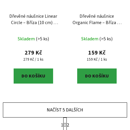
Dřevěné náušnice Linear
Dřevěné náušnice
Circle – Bříza (10 cm) –
Organic Flame – Bříza (5
Regionální produkt
– 10
cm) – Regionální produkt
cm, lineární design,
– regionální produkt Jižní
Skladem
(>5 ks)
Skladem
(>5 ks)
březové dřevo, regionální
Čechy, bříza, 5 cm
výrobek ČB
279 Kč
159 Kč
Měrná cena:
Měrná cena:
279 Kč / 1 ks
159 Kč / 1 ks
DO KOŠÍKU
DO KOŠÍKU
NAČÍST 5 DALŠÍCH
Stránkování
1
2