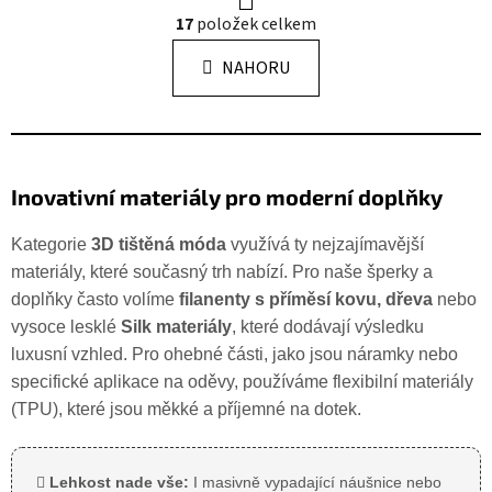
Ovládací prvky výpisu
17
položek celkem
NAHORU
Inovativní materiály pro moderní doplňky
Kategorie
3D tištěná móda
využívá ty nejzajímavější
materiály, které současný trh nabízí. Pro naše šperky a
doplňky často volíme
filanenty s příměsí kovu, dřeva
nebo
vysoce lesklé
Silk materiály
, které dodávají výsledku
luxusní vzhled. Pro ohebné části, jako jsou náramky nebo
specifické aplikace na oděvy, používáme flexibilní materiály
(TPU), které jsou měkké a příjemné na dotek.
Lehkost nade vše:
I masivně vypadající náušnice nebo