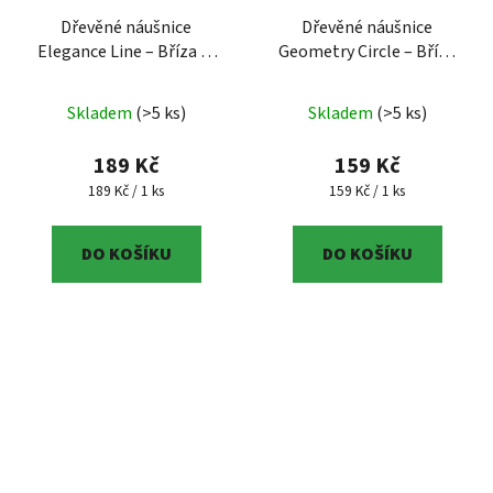
Dřevěné náušnice
Dřevěné náušnice
Elegance Line – Bříza (6
Geometry Circle – Bříza
cm) – Regionální produkt
(3 cm) – Regionální
– 6 cm, březové dřevo,
produkt
– 3 cm, přírodní
Skladem
(>5 ks)
Skladem
(>5 ks)
regionální produkt Jižní
bříza, regionální produkt
Čechy
Jižní Čechy
189 Kč
159 Kč
Měrná cena:
Měrná cena:
189 Kč / 1 ks
159 Kč / 1 ks
DO KOŠÍKU
DO KOŠÍKU