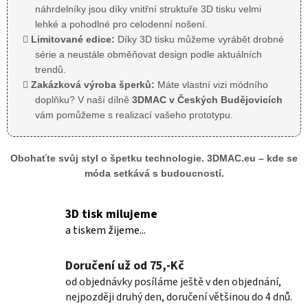
náhrdelníky jsou díky vnitřní struktuře 3D tisku velmi
lehké a pohodlné pro celodenní nošení.
Limitované edice:
Díky 3D tisku můžeme vyrábět drobné
série a neustále obměňovat design podle aktuálních
trendů.
Zakázková výroba šperků:
Máte vlastní vizi módního
doplňku? V naší dílně
3DMAC v Českých Budějovicích
vám pomůžeme s realizací vašeho prototypu.
Obohaťte svůj styl o špetku technologie. 3DMAC.eu – kde se
móda setkává s budoucností.
3D tisk milujeme
a tiskem žijeme...
Doručení už od 75,-Kč
od objednávky posíláme ještě v den objednání,
nejpozději druhý den, doručení většinou do 4 dnů.