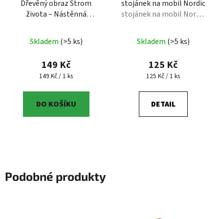
Dřevěný obraz Strom
stojánek na mobil Nordic
života – Nástěnná
stojánek na mobil Nordic
dekorace z březové
– s výřezem pro nabíječku
překližky
Dřevěný obraz
Skladem
(>5 ks)
Skladem
(>5 ks)
Strom života – Nástěnná
dekorace z březové
149 Kč
125 Kč
překližky | dřevo
Měrná cena:
Měrná cena:
149 Kč / 1 ks
125 Kč / 1 ks
DO KOŠÍKU
DETAIL
Podobné produkty