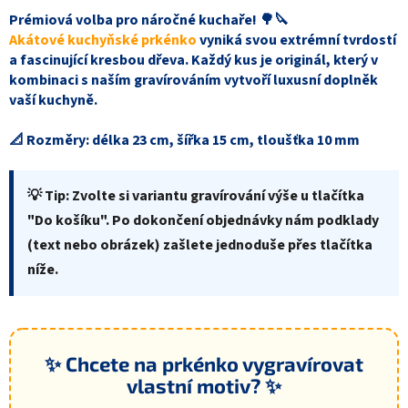
Prémiová volba pro náročné kuchaře! 🌳🔪
Akátové kuchyňské prkénko
vyniká svou extrémní tvrdostí
a fascinující kresbou dřeva. Každý kus je originál, který v
kombinaci s naším gravírováním vytvoří luxusní doplněk
vaší kuchyně.
📐 Rozměry:
délka 23 cm, šířka 15 cm, tloušťka 10 mm
💡 Tip: Zvolte si variantu gravírování výše u tlačítka
"Do košíku". Po dokončení objednávky nám podklady
(text nebo obrázek) zašlete jednoduše přes tlačítka
níže.
✨ Chcete na prkénko vygravírovat
vlastní motiv? ✨