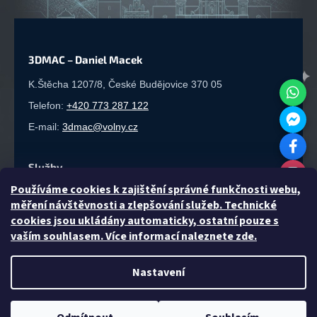
3DMAC – Daniel Macek
K.Štěcha 1207/8, České Budějovice 370 05
Telefon:
+420 773 287 122
E-mail:
3dmac@volny.cz
Služby
P
oužíváme cookies k zajištění správné funkčnosti webu,
3D tisk
·
Sériová výroba
·
Laserové řezání
·
Gravírování
·
měření návštěvnosti a zlepšování služeb. Technické
3D modelování
cookies jsou ukládány automaticky, ostatní pouze s
vaším souhlasem. Více informací naleznete zde.
Rychlá výroba & Garance
Nastavení
Zakázková výroba pro firmy i jednotlivce v Českých
Sleva
10 %
na 1. nákup 🎁
Budějovicích. Návrh a kalkulaci ceny provádíme vždy
zdarma ještě před zahájením výroby.
CHCI SLEVU