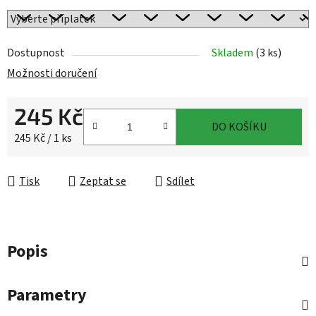
Dostupnost
Skladem
(3 ks)
Možnosti doručení
245 Kč
DO KOŠÍKU
Měrná cena:
245 Kč / 1 ks
Tisk
Zeptat se
Sdílet
Popis
Parametry