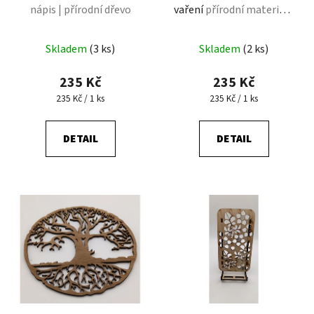
nápis | přírodní dřevo
vaření
přírodní materiál |
kuchyně
Skladem
(3 ks)
Skladem
(2 ks)
235 Kč
235 Kč
Měrná cena:
Měrná cena:
235 Kč / 1 ks
235 Kč / 1 ks
DETAIL
DETAIL