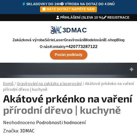
SKLADOVKY DO 24H
VÝROBA NA DOTAZ DO 4 DNŮ
⚡
SKLADOVKY DO 24H
🛠️
VÝROBA
DO 4 DNŮ
✉️
NAPIŠTE NÁM
MÁTE DOTAZ? NAPIŠTE NÁM
PŘIHLÁŠENÍ (SLEVA 10 %)
REGISTRACE
3DMAC
Zakázková výroba
Série
Laser
Gravírování
Modelování
E-shop
Blog
+420773287122
O nás
Kontakty
Poslat podklady
Přejít na obsah
Domů
/
Gravírování na zakázku a laserování
/
Akátové prkénko na vaření
přírodní dřevo | kuchyně
Akátové prkénko na vaření
přírodní dřevo | kuchyně
Průměrné hodnocení produktu je 0,0 z 5 hvězdiček.
Neohodnoceno
Podrobnosti hodnocení
Značka:
3DMAC