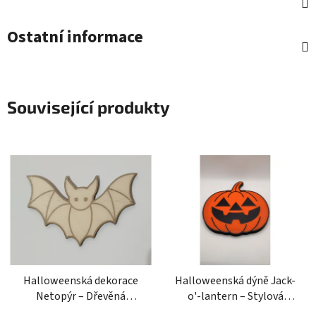
Ostatní informace
Související produkty
Halloweenská dekorace
Halloweenská dýně Jack-
Netopýr – Dřevěná
o'-lantern – Stylová
ozdoba z překližky
dekorace, která vydrží