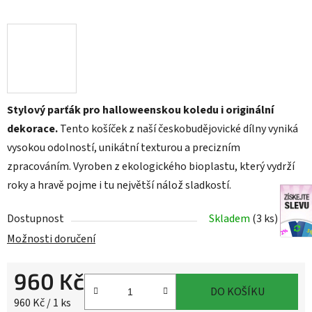
Stylový parťák pro halloweenskou koledu i originální
dekorace.
Tento košíček z naší českobudějovické dílny vyniká
vysokou odolností, unikátní texturou a precizním
zpracováním. Vyroben z ekologického bioplastu, který vydrží
roky a hravě pojme i tu největší nálož sladkostí.
Dostupnost
Skladem
(3 ks)
Možnosti doručení
960 Kč
DO KOŠÍKU
Měrná cena:
960 Kč / 1 ks