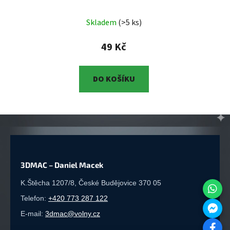
Roztomilá dřevěná
dekorace
Halloweenský
Skladem
(>5 ks)
duch z březové překližky
– Roztomilá dřevěná
49 Kč
dekorace (Original
3DMAC)
DO KOŠÍKU
3DMAC – Daniel Macek
K.Štěcha 1207/8, České Budějovice 370 05
Telefon:
+420 773 287 122
E-mail:
3dmac@volny.cz