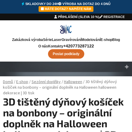
SKLADOVKY DO 24H
VÝROBA NA DOTAZ DO 4 DNŮ
MÁTE DOTAZ? NAPIŠTE NÁM
PŘIHLÁŠENÍ (SLEVA 10 %)
REGISTRACE
Zakázková výroba
Série
Laser
Gravírování
Modelování
E-shop
Blog
+420773287122
O nás
Kontakty
Poslat podklady
Přejít na obsah
Domů
/
E-shop
/
Sezónní doplňky
/
Halloween
/
3D tištěný dýňový
košíček na bonbony – originální doplněk na Halloween
halloween
dekorace | 3D tisk
3D tištěný dýňový košíček
na bonbony – originální
doplněk na Halloween