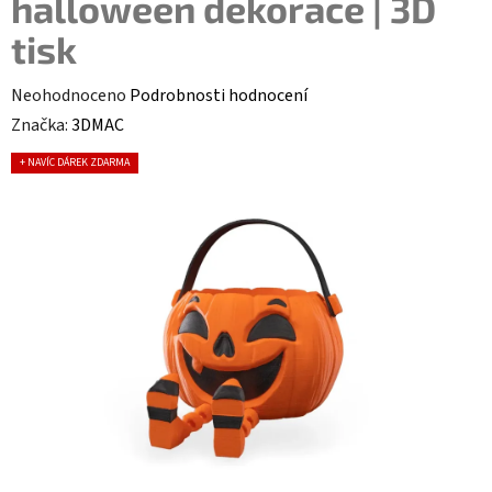
halloween dekorace | 3D
tisk
Průměrné hodnocení produktu je 0,0 z 5 hvězdiček.
Neohodnoceno
Podrobnosti hodnocení
Značka:
3DMAC
+ NAVÍC DÁREK ZDARMA