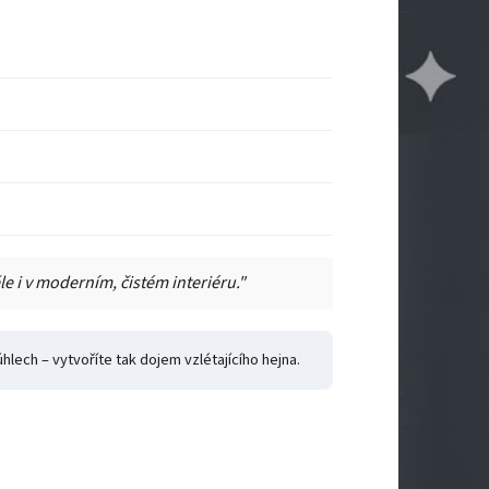
e i v moderním, čistém interiéru."
lech – vytvoříte tak dojem vzlétajícího hejna.