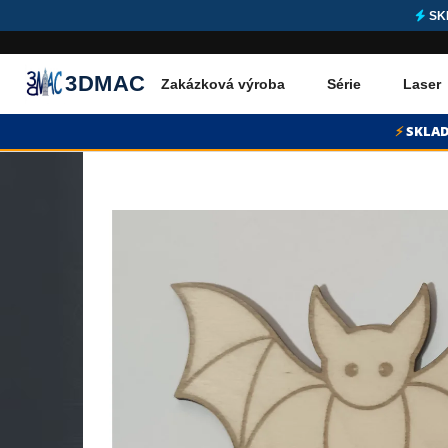
SK
3DMAC
Zakázková výroba
Série
Laser
Přejít na obsah
⚡
SKLAD