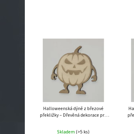
Halloweenská dýně z březové
Ha
překližky – Dřevěná dekorace pro
pře
útulný podzim
Halloweenská dýně z
de
březové překližky – Dřevěná
bře
Skladem
(>5 ks)