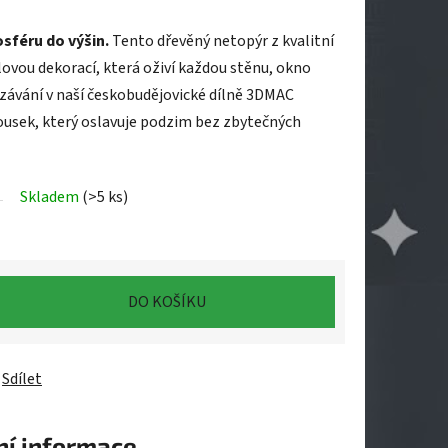
féru do výšin.
Tento dřevěný netopýr z kvalitní
lovou dekorací, která oživí každou stěnu, okno
závání v naší českobudějovické dílně 3DMAC
kousek, který oslavuje podzim bez zbytečných
Skladem
(>5 ks)
DO KOŠÍKU
Sdílet
ní informace