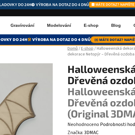
LADOVKY DO 24H
VÝROBA NA DOTAZ DO 4 DNŮ
MÁTE DOTAZ? NAPIŠTE
Gravírování
Modelování
E-shop
Blog
OVKY DO 24H
🛠️
VÝROBA
NA DOTAZ
DO 4 DNŮ
✉️
MÁTE DOTAZ?
NAPIŠ
Domů
/
E-shop
/
Halloweenská dekora
dekorace Netopýr – Dřevěná ozdoba z
Halloweenská
Dřevěná ozdob
Halloweenská
Dřevěná ozdob
(Original 3DM
Průměrné hodnocení produktu je 
Neohodnoceno
Podrobnosti hod
Značka:
3DMAC