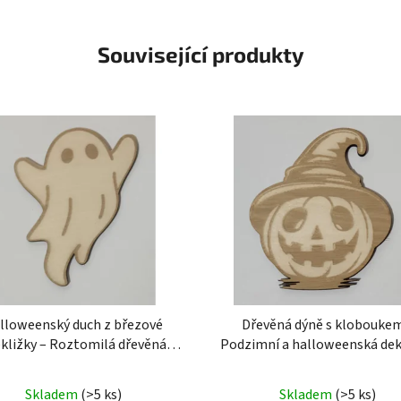
Související produkty
lloweenský duch z březové
Dřevěná dýně s kloboukem
kližky – Roztomilá dřevěná
Podzimní a halloweenská de
korace
Halloweenský duch z
z překližky
halloween dekor
zové překližky – Roztomilá
dřevo
Skladem
(>5 ks)
Skladem
(>5 ks)