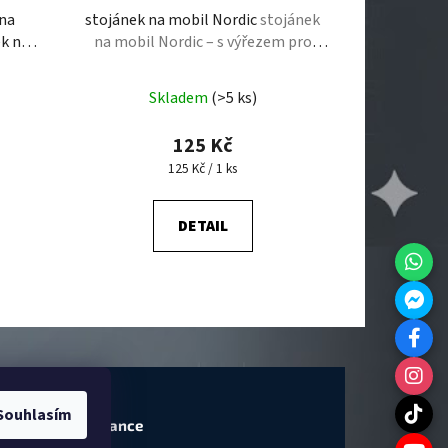
 na
stojánek na mobil Nordic
stojánek
ěk na
na mobil Nordic – s výřezem pro
e | 3D
nabíječku
Skladem
(>5 ks)
125 Kč
Měrná cena:
125 Kč / 1 ks
DETAIL
Souhlasím
lá výroba & Garance