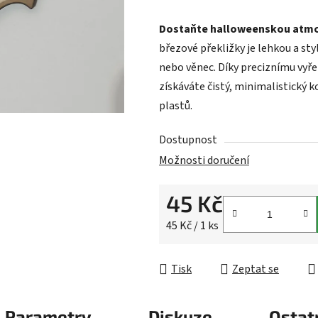
Dostaňte halloweenskou atmos
březové překližky je lehkou a sty
nebo věnec. Díky preciznímu vyře
získáváte čistý, minimalistický 
plastů.
Dostupnost
Možnosti doručení
45 Kč
Měrná cena:
45 Kč / 1 ks
Tisk
Zeptat se
Parametry
Diskuze
Ostat