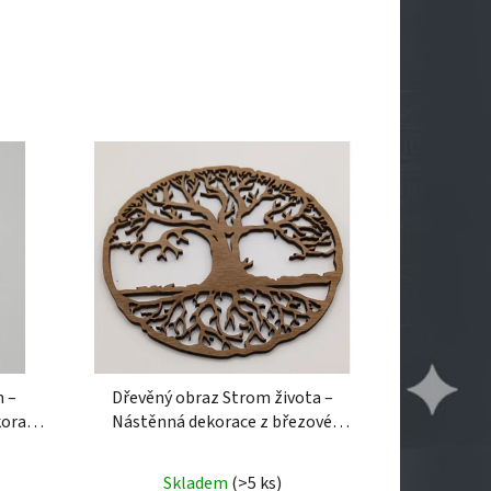
 –
Dřevěný obraz Strom života –
korace
Nástěnná dekorace z březové
ace |
překližky
Dřevěný obraz Strom
života – Nástěnná dekorace z
Skladem
(>5 ks)