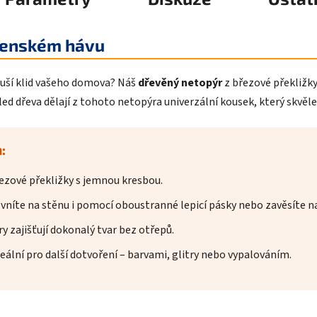
weenském hávu
eruší klid vašeho domova? Náš
dřevěný netopýr
z březové překližk
hled dřeva dělají z tohoto netopýra univerzální kousek, který skvěle
:
ezové překližky s jemnou kresbou.
vníte na stěnu i pomocí oboustranné lepicí pásky nebo zavěsíte na
 zajišťují dokonalý tvar bez otřepů.
deální pro další dotvoření – barvami, glitry nebo vypalováním.