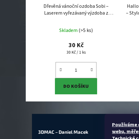
Dřevěná vánoční ozdoba Sobi –
Hallo
Laserem vyřezávaný výzdoba z
– Styl
překližky
Dřevěná vánoční ozdoba
Hallo
Sobi – Laserem vyřezávaný výzdoba
– Styl
Skladem
(>5 ks)
z překližky (Original 3DMAC)
30 Kč
Měrná cena:
30 Kč / 1 ks
DO KOŠÍKU
P
oužíváme c
webu, měřen
3DMAC – Daniel Macek
Technické c