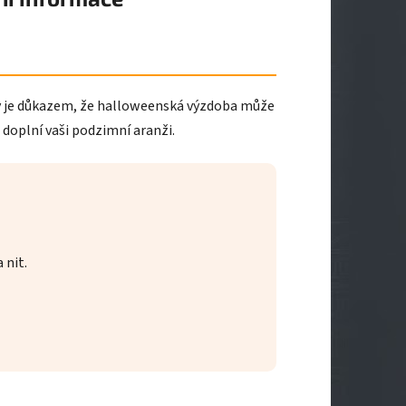
y je důkazem, že halloweenská výzdoba může
 doplní vaši podzimní aranži.
 nit.