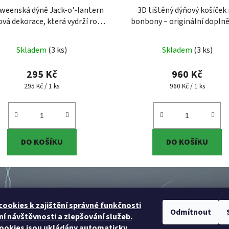
weenská dýně Jack-o'-lantern
3D tištěný dýňový košíček
ová dekorace, která vydrží roky
bonbony – originální dopln
weenská dýně Jack-o'-lantern
Halloween
halloween dekorac
ová dekorace, která vydrží roky
tisk
Skladem
(3 ks)
Skladem
(3 ks)
| 3D tisk
295 Kč
960 Kč
Měrná cena:
Měrná cena:
295 Kč / 1 ks
960 Kč / 1 ks
DO KOŠÍKU
DO KOŠÍKU
ookies k zajištění správné funkčnosti
Odmítnout
í návštěvnosti a zlepšování služeb.
Služby
Rych
ookies jsou ukládány automaticky,