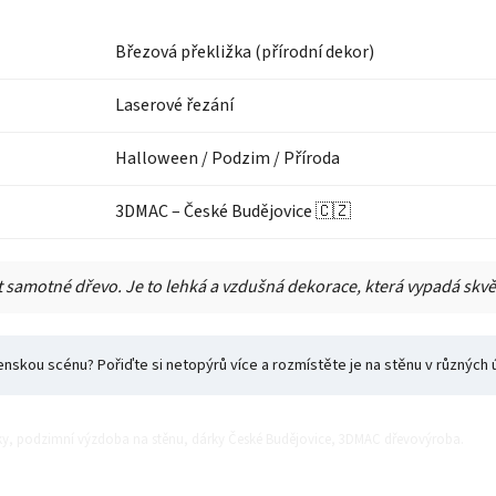
Březová překližka (přírodní dekor)
Laserové řezání
Halloween / Podzim / Příroda
3DMAC – České Budějovice 🇨🇿
 samotné dřevo. Je to lehká a vzdušná dekorace, která vypadá skvěl
kou scénu? Pořiďte si netopýrů více a rozmístěte je na stěnu v různých úh
ky, podzimní výzdoba na stěnu, dárky České Budějovice, 3DMAC dřevovýroba.