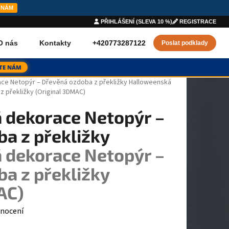
 NÁM
PŘIHLÁŠENÍ (SLEVA 10 %)
REGISTRACE
+420773287122
O nás
Kontakty
Poslat podklady
TE NÁM
ce Netopýr – Dřevěná ozdoba z překližky
Halloweenská
 překližky (Original 3DMAC)
 dekorace Netopýr –
a z překližky
 dekorace Netopýr –
a z překližky
AC)
0,0 z 5 hvězdiček.
nocení