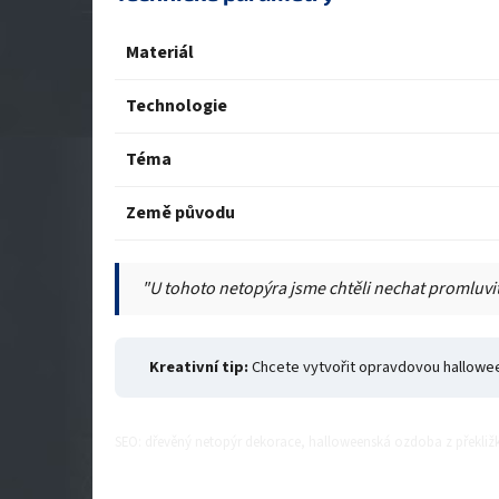
Materiál
Technologie
Téma
Země původu
"U tohoto netopýra jsme chtěli nechat promluvit
Kreativní tip:
Chcete vytvořit opravdovou halloweens
SEO: dřevěný netopýr dekorace, halloweenská ozdoba z překliž