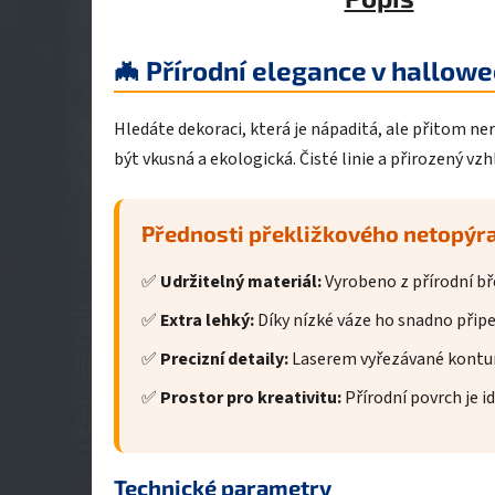
🦇 Přírodní elegance v hallo
Hledáte dekoraci, která je nápaditá, ale přitom n
být vkusná a ekologická. Čisté linie a přirozený vz
Přednosti překližkového netopýra
✅
Udržitelný materiál:
Vyrobeno z přírodní bř
✅
Extra lehký:
Díky nízké váze ho snadno připe
✅
Precizní detaily:
Laserem vyřezávané kontury
✅
Prostor pro kreativitu:
Přírodní povrch je i
Technické parametry