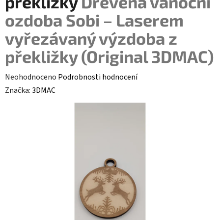
překližky
Dřevěná vánoční
ozdoba Sobi – Laserem
vyřezávaný výzdoba z
překližky (Original 3DMAC)
Průměrné hodnocení produktu je 0,0 z 5 hvězdiček.
Neohodnoceno
Podrobnosti hodnocení
Značka:
3DMAC