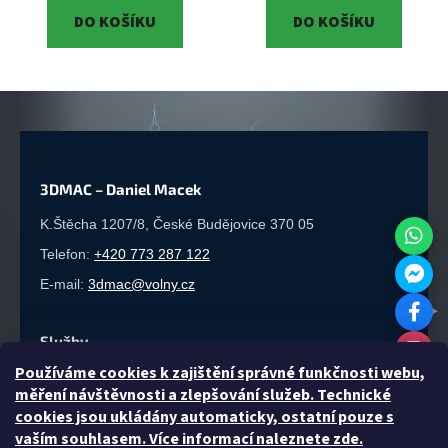
DO KOŠÍKU
DO KOŠÍKU
3DMAC – Daniel Macek
K.Štěcha 1207/8, České Budějovice 370 05
Telefon:
+420 773 287 122
E-mail:
3dmac@volny.cz
Služby
P
oužíváme cookies k zajištění správné funkčnosti webu,
3D tisk
·
Sériová výroba
·
Laserové řezání
·
Gravírování
·
měření návštěvnosti a zlepšování služeb. Technické
3D modelování
cookies jsou ukládány automaticky, ostatní pouze s
vaším souhlasem. Více informací naleznete zde.