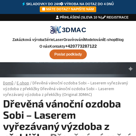
SKLADOVKY DO 24H
VÝROBA NA DOTAZ DO 4 DNŮ
⚡
SKLADOVKY DO 24H
🛠️
VÝROBA
DO 4 DNŮ
✉️
NAPIŠTE NÁM
MÁTE DOTAZ? NAPIŠTE NÁM
PŘIHLÁŠENÍ (SLEVA 10 %)
REGISTRACE
3DMAC
Zakázková výroba
Série
Laser
Gravírování
Modelování
E-shop
Blog
+420773287122
O nás
Kontakty
Poslat podklady
Přejít na obsah
Domů
/
E-shop
/
Dřevěná vánoční ozdoba Sobi – Laserem vyřezávaný
výzdoba z překližky
Dřevěná vánoční ozdoba Sobi – Laserem
vyřezávaný výzdoba z překližky (Original 3DMAC)
Dřevěná vánoční ozdoba
Sobi – Laserem
vyřezávaný výzdoba z