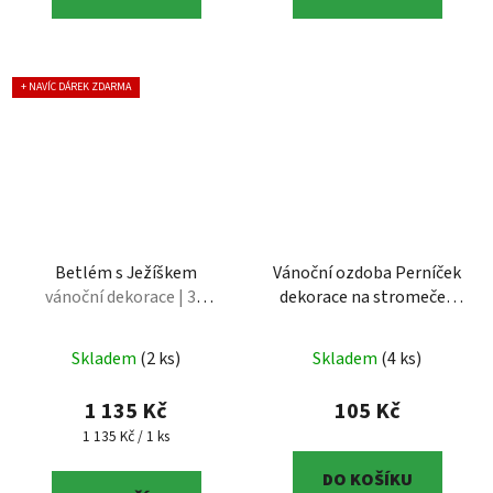
+ NAVÍC DÁREK ZDARMA
Betlém s Ježíškem
Vánoční ozdoba Perníček
vánoční dekorace | 3D
dekorace na stromeček
tisk
Vánoční ozdoba Perníček
– dekorace na stromeček
Skladem
(2 ks)
Skladem
(4 ks)
| 3D tisk
1 135 Kč
105 Kč
Měrná cena:
1 135 Kč / 1 ks
DO KOŠÍKU