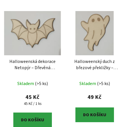
Halloweenská dekorace
Halloweenský duch z
Netopýr – Dřevěná
březové překližky –
ozdoba z překližky
Roztomilá dřevěná
Halloweenská dekorace
dekorace
Halloweenský
Skladem
(>5 ks)
Skladem
(>5 ks)
Netopýr – Dřevěná
duch z březové překližky
ozdoba z překližky
– Roztomilá dřevěná
45 Kč
49 Kč
(Original 3DMAC)
dekorace (Original
Měrná cena:
45 Kč / 1 ks
3DMAC)
DO KOŠÍKU
DO KOŠÍKU