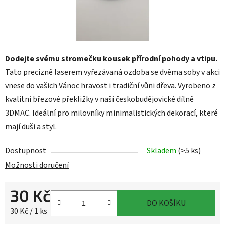
Dodejte svému stromečku kousek přírodní pohody a vtipu.
Tato precizně laserem vyřezávaná ozdoba se dvěma soby v akci
vnese do vašich Vánoc hravost i tradiční vůni dřeva. Vyrobeno z
kvalitní březové překližky v naší českobudějovické dílně
3DMAC. Ideální pro milovníky minimalistických dekorací, které
mají duši a styl.
Dostupnost
Skladem
(>5 ks)
Možnosti doručení
30 Kč
DO KOŠÍKU
Měrná cena:
30 Kč / 1 ks