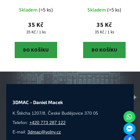
betlém Šťastné Vánoce –
Vánoční ozdoba Šťastný
Skladem
(>5 ks)
Skladem
(>5 ks)
Nerozbitná rodinná
křížek – Moderní 3D
dekorace | 3D tisk
symbol na stromeček |
35 Kč
35 Kč
3D tisk
Měrná cena:
Měrná cena:
35 Kč / 1 ks
35 Kč / 1 ks
DO KOŠÍKU
DO KOŠÍKU
3DMAC – Daniel Macek
K.Štěcha 1207/8, České Budějovice 370 05
Telefon:
+420 773 287 122
E-mail:
3dmac@volny.cz