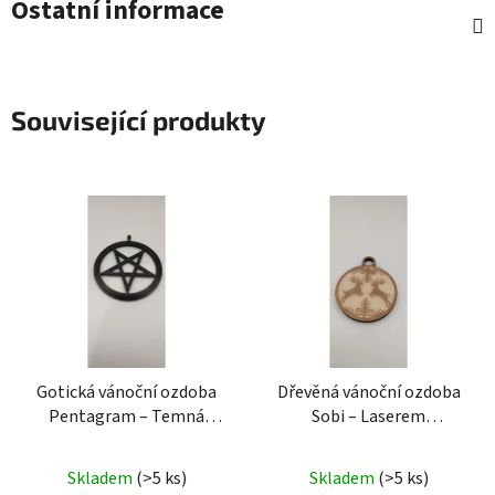
Ostatní informace
Související produkty
Gotická vánoční ozdoba
Dřevěná vánoční ozdoba
Pentagram – Temná
Sobi – Laserem
dekorace s 3D efektem
vyřezávaný výzdoba z
Gotická vánoční ozdoba
překližky
Dřevěná
Skladem
(>5 ks)
Skladem
(>5 ks)
Pentagram
vánoční ozdoba Sobi –