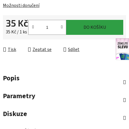
Možnosti doručení
35 Kč
DO KOŠÍKU
Měrná cena:
35 Kč / 1 ks
Tisk
Zeptat se
Sdílet
Popis
Parametry
Diskuze