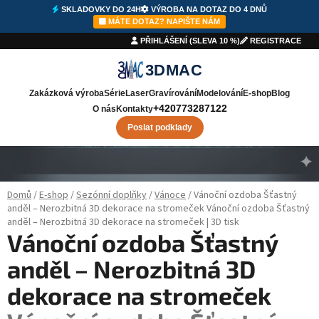
SKLADOVKY DO 24H
VÝROBA NA DOTAZ DO 4 DNŮ
⚡
SKLADOVKY DO 24H
🛠️
VÝROBA
DO 4 DNŮ
✉️
NAPIŠTE NÁM
MÁTE DOTAZ? NAPIŠTE NÁM
PŘIHLÁŠENÍ (SLEVA 10 %)
REGISTRACE
3DMAC
Zakázková výroba
Série
Laser
Gravírování
Modelování
E-shop
Blog
+420773287122
O nás
Kontakty
Poslat podklady
Přejít na obsah
Domů
/
E-shop
/
Sezónní doplňky
/
Vánoce
/
Vánoční ozdoba Šťastný
anděl – Nerozbitná 3D dekorace na stromeček
Vánoční ozdoba Šťastný
anděl – Nerozbitná 3D dekorace na stromeček | 3D tisk
Vánoční ozdoba Šťastný
anděl – Nerozbitná 3D
dekorace na stromeček