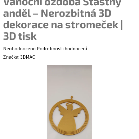
Vánoční ozdoba Šťastný
anděl – Nerozbitná 3D
dekorace na stromeček |
3D tisk
Průměrné hodnocení produktu je 0,0 z 5 hvězdiček.
Neohodnoceno
Podrobnosti hodnocení
Značka:
3DMAC