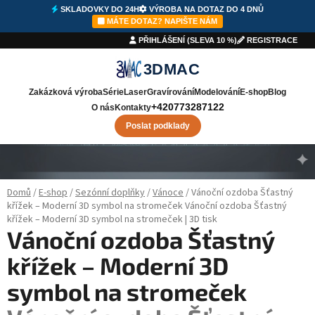
SKLADOVKY DO 24H
VÝROBA NA DOTAZ DO 4 DNŮ
MÁTE DOTAZ? NAPIŠTE NÁM
PŘIHLÁŠENÍ (SLEVA 10 %)
REGISTRACE
3DMAC
Zakázková výroba
Série
Laser
Gravírování
Modelování
E-shop
Blog
+420773287122
O nás
Kontakty
Poslat podklady
Přejít na obsah
Domů
/
E-shop
/
Sezónní doplňky
/
Vánoce
/
Vánoční ozdoba Šťastný
křížek – Moderní 3D symbol na stromeček
Vánoční ozdoba Šťastný
křížek – Moderní 3D symbol na stromeček | 3D tisk
Vánoční ozdoba Šťastný
křížek – Moderní 3D
symbol na stromeček