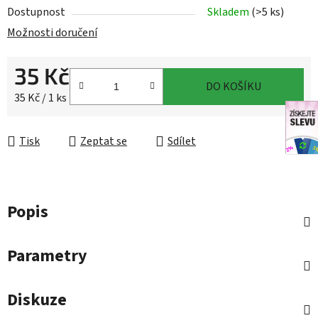
Dostupnost
Skladem
(>5 ks)
Možnosti doručení
35 Kč
DO KOŠÍKU
Měrná cena:
35 Kč / 1 ks
Tisk
Zeptat se
Sdílet
Popis
Parametry
Diskuze