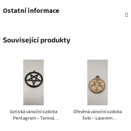
Ostatní informace
Související produkty
Gotická vánoční ozdoba
Dřevěná vánoční ozdoba
Pentagram – Temná
Sobi – Laserem
dekorace s 3D efektem
vyřezávaný výzdoba z
Gotická vánoční ozdoba
překližky
Dřevěná