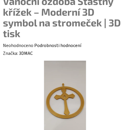
Vánoční ozdoba Šťastný
křížek – Moderní 3D
symbol na stromeček | 3D
tisk
Průměrné hodnocení produktu je 0,0 z 5 hvězdiček.
Neohodnoceno
Podrobnosti hodnocení
Značka:
3DMAC