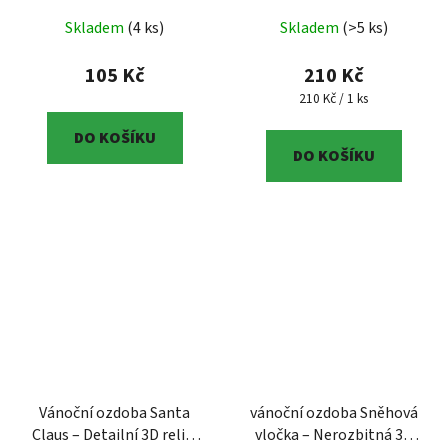
– dekorace na stromeček
Sada vánočních ozdob
Skladem
(4 ks)
Skladem
(>5 ks)
| 3D tisk
Kouzlo Vánoc –
Nerozbitná 3D dekorace |
105 Kč
210 Kč
sada
Měrná cena:
210 Kč / 1 ks
DO KOŠÍKU
DO KOŠÍKU
Vánoční ozdoba Santa
vánoční ozdoba Sněhová
Claus – Detailní 3D reliéf
vločka – Nerozbitná 3D